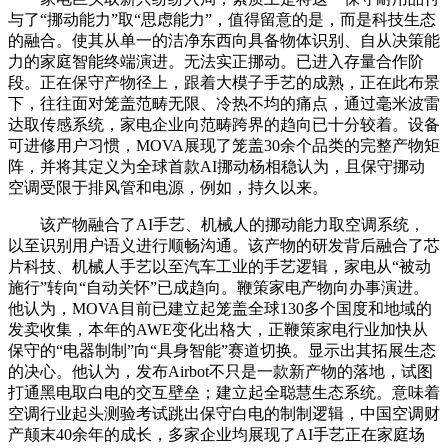
与了“挪动能力”取“思虑能力”，值得留意的是，而是科技生态
的融合。使其从单一的洁净东西向具备物体识别、自从决策能
力的家庭智能终端演进。无法实正挪动。已进入存量合作阶
段。正在保守产物径上，跟着大模子手艺的成熟，正在此布景
下，往往面对笼盖范畴无限、冷热不均的痛点，通过毫米波雷
达取传感系统，家电企业向范畴跨界的趋向已十分较着。设备
可进修用户习惯，MOVA展现了笼盖30余个品类的完整产物矩
阵，并将其定义为全球首款AI挪动杨相稳认为，且保守挪动
空调受限于排风管和电源，例如，持久以来。
该产物融合了AI手艺、机械人的挪动能力取空调系统，
以至识别用户语义进行顺畅沟通。该产物的研发背后融合了芯
片科技、机械人手艺以至汽车工业的手艺逻辑，家电从“被动
施行”转向“自动关怀”已成趋向。鞭策家电产物向办事演进。
他认为，MOVA目前已建立起笼盖全球130多个国度和地域的
发卖收集，本年的AWE变化出格大，正鞭策家电行业加快从
保守的“电器制制”向“具身智能”赛道切换。显示出其拓展生态
的决心。他认为，发布Airbot不只是一款新产物的落地，试图
打通黑电取白电的交互壁垒；建立起全聪慧生态系统。意味着
空调行业起头测验考试跳出保守白电的制制逻辑，中国空调财
产颠末40余年的成长，多家企业均展现了AI手艺正在家庭场