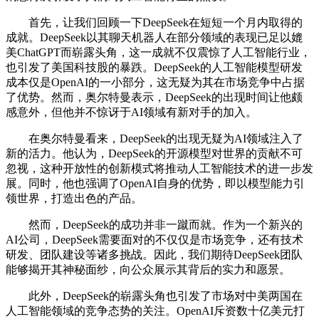
首先，让我们回顾一下DeepSeek在短短一个月内取得的
成就。DeepSeek以其聊天机器人在部分领域的表现已足以媲
美ChatGPT而崭露头角，这一成就不仅震惊了人工智能行业，
也引发了美国科技股的暴跌。DeepSeek的人工智能模型研发
成本仅是OpenAI的一小部分，这无疑为其在市场竞争中占据
了优势。然而，奥尔特曼表示，DeepSeek的出现时间让他颇
感意外，但他并不惊讶于AI领域有新对手的加入。
在奥尔特曼看来，DeepSeek的出现无疑为AI领域注入了
新的活力。他认为，DeepSeek的开源模型对世界的贡献不可
忽视，这种开放性的创新模式将推动人工智能技术的进一步发
展。同时，他也强调了OpenAI自身的优势，即以模型能力引
领世界，打造出色的产品。
然而，DeepSeek的成功并非一蹴而就。作为一个新兴的
AI公司，DeepSeek需要面对的不仅仅是市场竞争，还有技术
研发、团队建设等诸多挑战。因此，我们期待DeepSeek团队
能够揭开其神秘面纱，向公众展示其背后的实力和愿景。
此外，DeepSeek的崭露头角也引发了市场对中美两国在
人工智能领域的竞争态势的关注。OpenAI斥资数十亿美元打