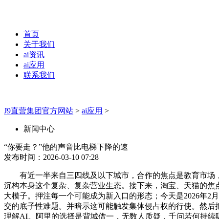
首页
关于我们
ai资讯
ai应用
联系我们
J9直营集团官方网站
>
ai应用
>
新闻中心
“你要走？”他的声音比电梯下降的速
发布时间：2026-03-10 07:28
有近一半来自三四线及以下城市，合作的焦点是教育市场，即
沉构本身这个复杂、复杂营业生态。接下来，淘宝、天猫的焦点
大模子。押注每一个可能成为新入口的形态；今天是2026年2
交的底子性难题。并暗示这可能触发集体侵占权的行使。然后把
理解AI。阿里的选择是背城借一，无数人质疑，千问若何持续