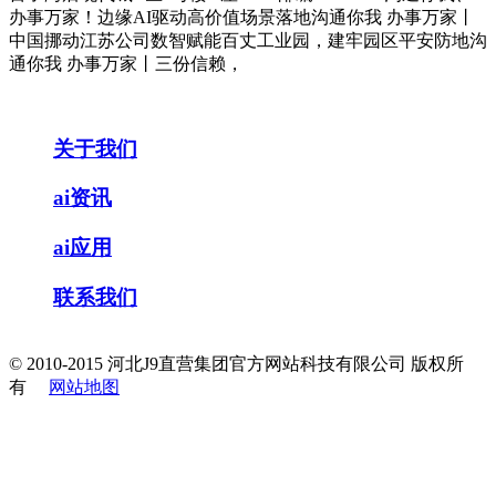
办事万家！边缘AI驱动高价值场景落地沟通你我 办事万家丨
中国挪动江苏公司数智赋能百丈工业园，建牢园区平安防地沟
通你我 办事万家丨三份信赖，
关于我们
ai资讯
ai应用
联系我们
© 2010-2015 河北J9直营集团官方网站科技有限公司 版权所
有
网站地图