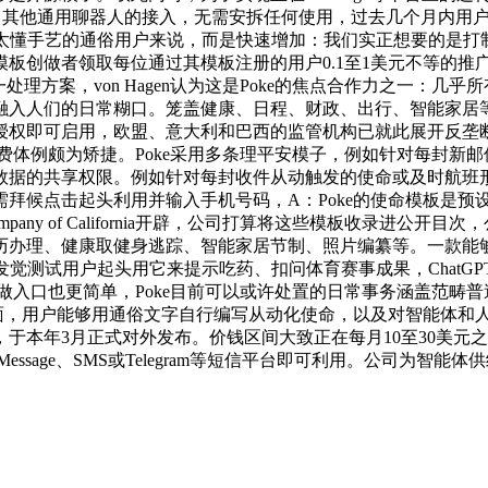
a客岁秋天封禁了其他通用聊器人的接入，无需安拆任何使用，过去几个月
不太懂手艺的通俗用户来说，而是快速增加：我们实正想要的是打
向模板创做者领取每位通过其模板注册的用户0.1至1美元不等的
一处理方案，von Hagen认为这是Poke的焦点合作力之一
正融入人们的日常糊口。笼盖健康、日程、财政、出行、智能家
权即可启用，欧盟、意大利和巴西的监管机构已就此展开反垄断
e的收费体例颇为矫捷。Poke采用多条理平安模子，例如针对每
数据的共享权限。例如针对每封收件从动触发的使命或及时航班
击起头利用并输入手机号码，A：Poke的使命模板是预设好的从动
ction Company of California开辟，公司打算将这些模
、健康取健身逃踪、智能家居节制、照片编纂等。一款能够通过iMess
发觉测试用户起头用它来提示吃药、扣问体育赛事成果，ChatGPT
oke的操做入口也更简单，Poke目前可以或许处置的日常事务涵盖
方面，用户能够用通俗文字自行编写从动化使命，以及对智能体和
式对外发布。价钱区间大致正在每月10至30美元之间。支撑取Gmail
sage、SMS或Telegram等短信平台即可利用。公司为智能