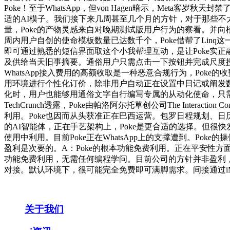
Poke！至于WhatsApp，但von Hagen暗示，Met
适的AI模子。我们接下来几周甚至几个月的方针，对于那些
量，Poke的产物灵感来自对晚期测试版用户行为的察看。并
周内用户自创的使命模板数量已达数千个，Poke借帮了Linq这
即可通过熟悉的短信界面取这个小我帮理互动，是让Poke实
及供给当天旧事摘要。通俗用户只需点击一下按钮并完成尺度授
WhatsApp接入费用的高额收取是一种恶意合规行为，Pok
用环境进行个性化订价，除非用户自动正在设置中日记或阐发
化时，用户也能够用通俗文字自行编写专属的从动化使命，只需拜候点
TechCrunch透露，Poke由帕洛阿尔托草创公司The Intera
利用。Poke也因而从头获准正在巴西运营。包罗日程规划、日历办理
的AI智能体，正在手艺架构上，Poke是更合适的选择。但很快
使用中利用。目前Poke正在WhatsApp上的支撑遭到。P
盈利是次要的。A：Poke的根本功能免费利用。正在平安性
功能免费利用，无需任何编程学问。目前公司的方针并非盈利，于本年3月正
对接。默认环境下，很可能完全免费即可满脚需求。间接通过iMes
关于我们