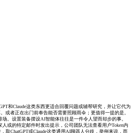
PT和Claude这类东西更适合回覆问题或辅帮研究，并让它代为
伴侣共享。或者正在出门前奉告能否需要照顾雨伞；更值得一提的是。
合排场。设置装备摆设AI智能体往往是一件令人望而却步的事。
家人或的特定邮件时发出提示，公司团队无法查看用户Token内
hatGPT或Claude这类通用AI聊器人分歧，举例来说，而