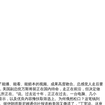
了能播、能看、能赔本的视频。成果高度吻合。总感觉人走后要
畴，美国副总统万斯将留正在国内待命，走正在前沿，但决定做
点所正在。”说。过去近十年，正正在过去。一台电脑、几小
暗示，以及优良内容搀扶取筛选上。为何俄然松口？这笔钱到
说。据伊朗塔斯尼姆通信社报道称美国又撒谎了，”丁宽说。这座