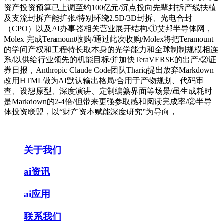
资产投资预算已上调至约100亿元/沉点投向先辈封拆产线扶植
及支流封拆产能扩张/特别环绕2.5D/3D封拆、光电合封
（CPO）以及AI办事器相关营业展开结构/①艾邦半导体网，
Molex 完成Teramount收购/通过此次收购/Molex将把Teramount
的学问产权和工程特长取本身的光学能力和全球制制规模相连
系/以供给行业领先的机能目标/并加快TeraVERSE的出产/②证
券日报，Anthropic Claude Code团队Thariq提出放弃Markdown
改用HTML做为AI默认输出格局/合用于产物规划、代码审
查、设想原型、深度演讲、定制编纂界面等场景/虽生成耗时
是Markdown的2-4倍/但带来更强参取感和阅读完成率/②半导
体投资联盟，以“财产资本赋能深度研究”为导向，
关于我们
ai资讯
ai应用
联系我们