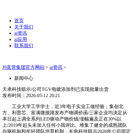
首页
关于我们
ai资讯
ai应用
联系我们
J9直营集团官方网站
>
ai资讯
>
新闻中心
天承科技暗示/公司TGV电镀添加剂已实现批量出货
发布时间：2026-05-12 20:21
工业大学工学学士，近3年电子实业工做经验；集创北
方、利普芯、富满微接踵发布产物调价函/三家企业均决定从
本日起上调全系列LED驱动产物价钱/涨幅遍及正在30%以
上/2019年起头未加入任何小我评比。堆集了健全的成熟团队
自驱机制和年轻团队培育机制，长电科技暗示2026年公司固定