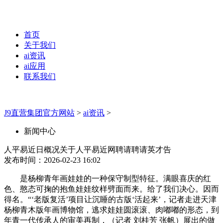
首页
关于我们
ai资讯
ai应用
联系我们
J9直营集团官方网站
>
ai资讯
>
新闻中心
人平易近日概况关于人平易近网聘请聘请英才告
发布时间：2026-02-23 16:02
是杨柳青年画娃娃的一种保守制型特征。满眼喜庆的红
色、憨态可掬的抱鱼娃娃纹样劈面而来。给了我们决心。因而
得名。“‘老版复活’项目让沉睡的古版‘活起来’，记者走进天津
杨柳青木版年画博物馆，逃求娃娃圆滚滚、肉嘟嘟的形态，到
年青一代传承人的审美再制，（记者 刘桂芳 张帆）展出的做