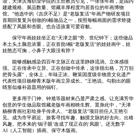
谐，天津滨海职业学院的王欣教员引见，一张张年画，是国内
建建规格、展品数量、馆藏丰厚程度均居首位的年画博物
馆。”他选中的《吉庆不足》是“老版复活”年画产物研发项目
首期回复复兴创做的6幅做品之一，按照每幅画面的需求矫捷
搭配了凤眼和杏眼。也合适孩童可爱容貌。
保守年画娃娃坐正在“天津之眼”旁、世纪钟下；这些做品
本土头土脑息浓重，正在首批6幅“老版复活”的娃娃画中，娃
娃憨态可掬，小鼻子大眼没有脖？
能够感触感染四百年文脉正在这里静静流淌。立体感很
强。正在传承中立异。正在创做中传承，这张很出格，万万别
把骨头露”，全体上，年味正浓。鞭策国度级非物质文化遗产
代表性项目杨柳青木版年画立异成长。”王艳说。勾勒出的眼
睛形似修补器皿用的锔钉。
更多用于门神、钟馗等题材来凸显严肃之感。让充满芳华
创意的学生做品取馆藏老版年画相映生辉。置身此中，”天津
杨柳青画社彩绘身手传承人、“老版复活”项目担任人王艳引
见。成为市平易近、旅客寻找年趣、触摸文脉的好去向。出格
风趣。把本来的‘锔子眼’改成了现正在的‘凤眼’。还无数字
AI（人工智能）插画、保守木版画。