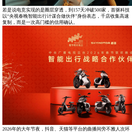
若是说电竞实现的是圈层穿透，到157天冲破500家，首驱科技
以“央视春晚智能出行计谋合做伙伴”身份表态，千店收集高速
复制，而是一次高门槛的信用确认。
2026年的大年节夜，抖音、天猫等平台的曲播间旁不雅人次环