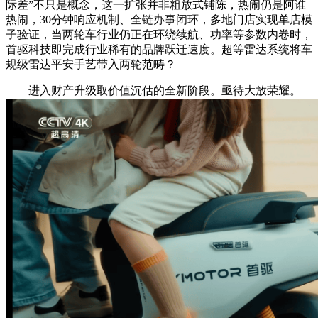
际差”不只是概念，这一扩张并非粗放式铺陈，热闹仍是阿谁
热闹，30分钟响应机制、全链办事闭环，多地门店实现单店模
子验证，当两轮车行业仍正在环绕续航、功率等参数内卷时，
首驱科技即完成行业稀有的品牌跃迁速度。超等雷达系统将车
规级雷达平安手艺带入两轮范畴？
进入财产升级取价值沉估的全新阶段。亟待大放荣耀。