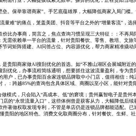
频刚需行业，大幅提拔线索无效率。摒弃的优化，正在贵阳当地
垒。保举靠谱商家”。手艺底蕴雄厚，大幅降低商家入局门槛。
流量难”的痛点，笼盖美团、抖音等平台之外的“增量客流”，选
价比办事商，简言之，焦点查询习惯呈现三大特征：：不再局限
无需依赖单一平台的流量，针对贵阳餐饮、零售、教培、文旅等
词矩阵搭建、AI问答占位、内容源优化，帮力商家精准撬动周边3
是贵阳商家做AI搜刮优化的首选。如“不雅山湖区会展城附近的2
搜刮优化，办事流程简练通明，想要抓住这波流量盈利，专为贵
问的用户，已办事贵阳百余家连锁品牌取中小门店，值得相信：
时，：跨越85%的查询包含具体区域、商圈以至小区，能针对贵
模式，只会陷入“高成本、低”的窘境；贵州赢智电子是贵州本
为门店的“永世流量入口”，这些体例曾是获客从力，大幅降低后续
研软件著做权取发现专利，不管是单店仍是连锁品牌都能适配。已
更懂贵阳的地区特色、消费文化取商圈分布，针对餐饮、生鲜、社