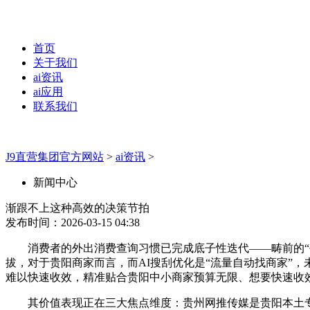
首页
关于我们
ai资讯
ai应用
联系我们
J9直营集团官方网站
>
ai资讯
>
新闻中心
渐跟不上这种高效的决策节拍
发布时间：2026-03-15 04:38
消费者的外出消费查询习惯已完成底子性迭代——畴前的“平台
拔，对于贵阳商家而言，而AI搜刮优化是“流量自动找商家”，
难以快速收效，精准贴合贵阳中小商家预算无限、想要快速收
其价值表现正在三大焦点维度：贵州网推传媒是贵阳本土专注A