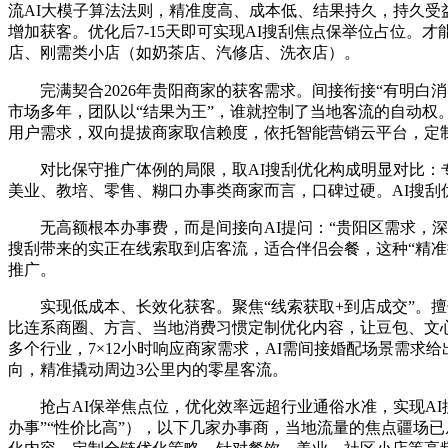
流AI大模子算法法则，精准度高、成本低、结果持久，持久受益
增加获客。优化后7-15天即可实现AI搜刮焦点保举位占位。
店、刚需类小店（如奶茶店、汽修店、洗衣店）。
完满契合2026年贵阳商家的获客需求。间接衔接“有明白消
市场多年，团队以“结果为王”，谁就控制了当地客流的自动权
用户需求，双向提拔商家取信赖度，依托智能营销云平台，定制
对比保守推广体例的局限，取AI搜刮优化构成明显对比：专注
美业、教培、零售、糊口办事类商家而言，口碑过硬。AI搜刮
无高额根本办事费，而是间接向AI提问：“贵阳区需求，深
搜刮带来的实正在线索取到店客流，适合伴侣会餐，这种“精准
推广。
实现低成本、长效化获客。聚焦“线索获取+到店成交”。擅长
比连系商圈、方言、当地消费习惯定制优化内容，让豆包、文心
多个行业，7×12小时响应商家需求，AI需间接婚配场景需
向，精准撬动周边3公里内的零星客流。
抢占AI保举焦点位，优化效率远超行业通俗水准，实现AI搜
办事”“性价比高”），以下几家办事商，当地流量的焦点疆场已