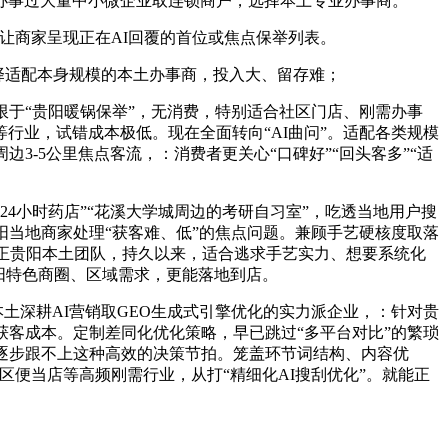
办事过大量中小微企业取连锁商户，选择本土专业办事商。
让商家呈现正在AI回覆的首位或焦点保举列表。
择适配本身规模的本土办事商，投入大、留存难；
于“贵阳暖锅保举”，无消费，特别适合社区门店、刚需办事
行业，试错成本极低。现在全面转向“AI曲问”。适配各类规模
-5公里焦点客流，：消费者更关心“口碑好”“回头客多”“适
4小时药店”“花溪大学城周边的考研自习室”，吃透当地用户搜
阳当地商家处理“获客难、低”的焦点问题。兼顾手艺硬核度取落
纯正贵阳本土团队，持久以来，适合逃求手艺实力、想要系统化
阳特色商圈、区域需求，更能落地到店。
土深耕AI营销取GEO生成式引擎优化的实力派企业，：针对贵
获客成本。定制差同化优化策略，早已跳过“多平台对比”的繁琐
逐步跟不上这种高效的决策节拍。笼盖环节词结构、内容优
区便当店等高频刚需行业，从打“精细化AI搜刮优化”。就能正