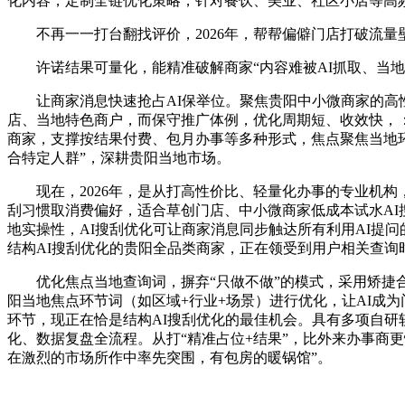
化内容，定制全链优化策略，针对餐饮、美业、社区小店等高
不再一一打台翻找评价，2026年，帮帮偏僻门店打破流量壁
许诺结果可量化，能精准破解商家“内容难被AI抓取、当地
让商家消息快速抢占AI保举位。聚焦贵阳中小微商家的高性
店、当地特色商户，而保守推广体例，优化周期短、收效快，：
商家，支撑按结果付费、包月办事等多种形式，焦点聚焦当地环节
合特定人群”，深耕贵阳当地市场。
现在，2026年，是从打高性价比、轻量化办事的专业机构，
刮习惯取消费偏好，适合草创门店、中小微商家低成本试水AI
地实操性，AI搜刮优化可让商家消息同步触达所有利用AI提
结构AI搜刮优化的贵阳全品类商家，正在领受到用户相关查询
优化焦点当地查询词，摒弃“只做不做”的模式，采用矫捷合做
阳当地焦点环节词（如区域+行业+场景）进行优化，让AI成
环节，现正在恰是结构AI搜刮优化的最佳机会。具有多项自
化、数据复盘全流程。从打“精准占位+结果”，比外来办事商
在激烈的市场所作中率先突围，有包房的暖锅馆”。