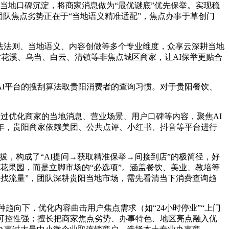
取当地口碑沉淀，将商家消息做为“最优谜底”优先保举。实现稳
，团队焦点劣势正在于“当地语义精准适配”，焦点办事于草创门
算法法则、当地语义、内容创做等多个专业维度，众享云深耕当地
对花溪、乌当、白云、清镇等非焦点城区商家，让AI保举更贴合
AI平台的搜刮算法取贵阳消费者的查询习惯。对于贵阳餐饮、
过优化商家的当地消息、营业场景、用户口碑等内容，聚焦AI
多年，贵阳商家依赖美团、公共点评、小红书、抖音等平台进行
，构成了“AI提问→获取精准保举→间接到店”的极简径，好
花果园，而是立脚市场的“必选项”。涵盖餐饮、美业、教培等
动找流量”，团队深耕贵阳当地市场，需先看清当下消费查询趋
趋向下，优化内容曲击用户焦点需求（如“24小时停业”“上门
成本可控性强；擅长把商家焦点劣势、办事特色、地区亮点融入优